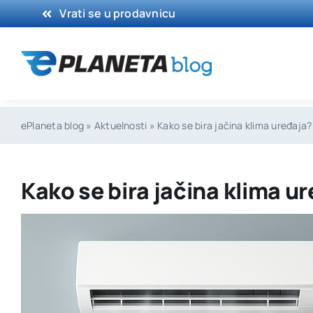
Skip
Vrati se u prodavnicu
to
content
ePlaneta blog
»
Aktuelnosti
»
Kako se bira jačina klima uređaja?
Kako se bira jačina klima u