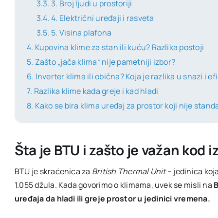
3. Broj ljudi u prostoriji
4. Električni uređaji i rasveta
5. Visina plafona
Kupovina klime za stan ili kuću? Razlika postoji
Zašto „jača klima“ nije pametniji izbor?
Inverter klima ili obična? Koja je razlika u snazi i e
Razlika klime kada greje i kad hladi
Kako se bira klima uređaj za prostor koji nije stan
Šta je BTU i zašto je važan kod 
BTU je skraćenica za
British Thermal Unit
– jedinica koj
1.055 džula. Kada govorimo o klimama, uvek se misli na
B
uređaja da hladi ili greje prostor u jedinici vremena.