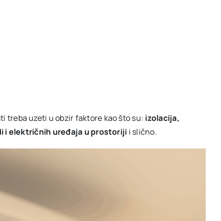
i treba uzeti u obzir faktore kao što su:
izolacija,
i i električnih uređaja u prostoriji
i slično.