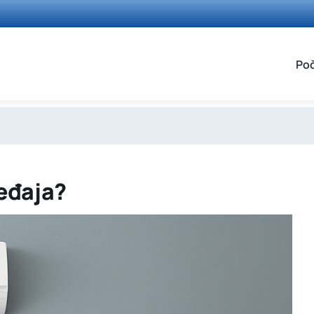
Po
ređaja?