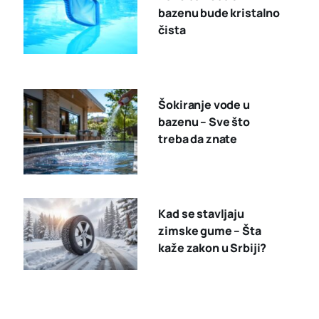
bazenu bude kristalno
čista
Šokiranje vode u
bazenu – Sve što
treba da znate
Kad se stavljaju
zimske gume – Šta
kaže zakon u Srbiji?