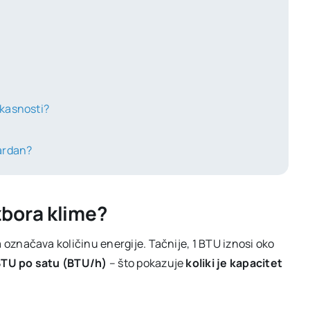
fikasnosti?
dardan?
izbora klime?
a označava količinu energije. Tačnije, 1 BTU iznosi oko
TU po satu (BTU/h)
– što pokazuje
koliki je kapacitet