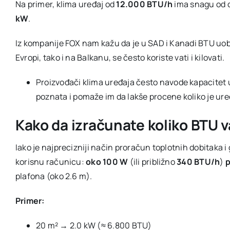
Na primer, klima uređaj od
12.000 BTU/h
ima snagu od 
kW
.
Iz kompanije FOX nam kažu da je u SAD i Kanadi BTU uobi
Evropi, tako i na Balkanu, se često koriste vati i kilovati.
Proizvođači klima uređaja često navode kapacitet u
poznata i pomaže im da lakše procene koliko je ur
Kako da izračunate koliko BTU 
Iako je najprecizniji način proračun toplotnih dobitaka i
korisnu računicu:
oko 100 W
(ili približno
340 BTU/h
)
p
plafona (oko 2.6 m).
Primer:
20 m² → 2.0 kW (≈ 6.800 BTU)