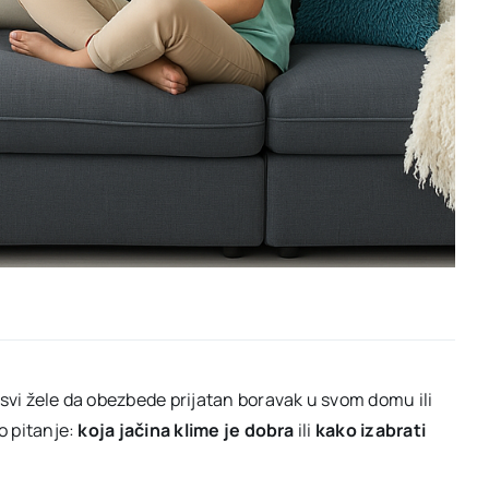
vi žele da obezbede prijatan boravak u svom domu ili
o pitanje:
koja jačina klime je dobra
ili
kako izabrati