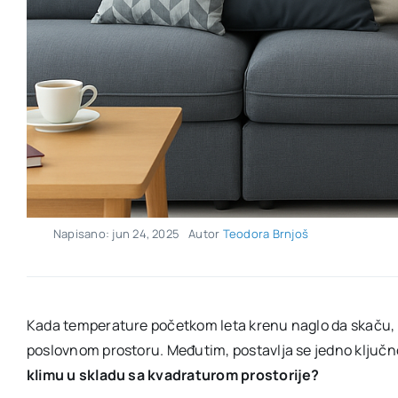
Napisano: jun 24, 2025
Autor
Teodora Brnjoš
Kada temperature početkom leta krenu naglo da skaču, s
poslovnom prostoru. Međutim, postavlja se jedno ključn
klimu u skladu sa kvadraturom prostorije?