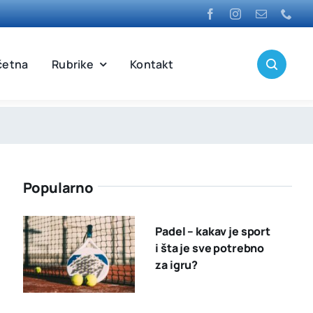
četna
Rubrike
Kontakt
Popularno
Padel – kakav je sport
i šta je sve potrebno
za igru?