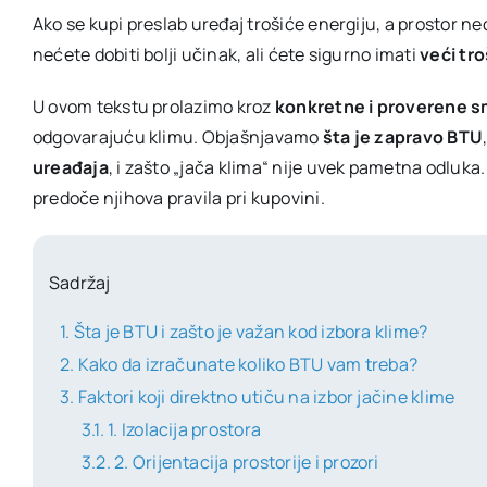
Ako se kupi preslab uređaj trošiće energiju, a prostor neć
nećete dobiti bolji učinak, ali ćete sigurno imati
veći tr
U ovom tekstu prolazimo kroz
konkretne i proverene s
odgovarajuću klimu. Objašnjavamo
šta je zapravo BTU
ureađaja
, i zašto „jača klima“ nije uvek pametna odluk
predoče njihova pravila pri kupovini.
Sadržaj
Šta je BTU i zašto je važan kod izbora klime?
Kako da izračunate koliko BTU vam treba?
Faktori koji direktno utiču na izbor jačine klime
1. Izolacija prostora
2. Orijentacija prostorije i prozori