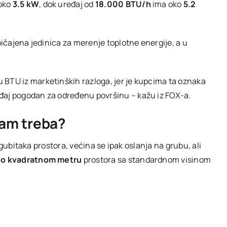
oko
3.5 kW
, dok uređaj od
18.000 BTU/h
ima oko
5.2
čajena jedinica za merenje toplotne energije, a u
 BTU iz marketinških razloga, jer je kupcima ta oznaka
eđaj pogodan za određenu površinu – kažu iz FOX-a.
vam treba?
 gubitaka prostora, većina se ipak oslanja na grubu, ali
o kvadratnom metru
prostora sa standardnom visinom