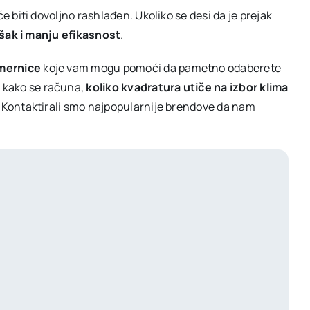
e biti dovoljno rashlađen. Ukoliko se desi da je prejak
ošak i manju efikasnost
.
mernice
koje vam mogu pomoći da pametno odaberete
, kako se računa,
koliko kvadratura utiče na izbor klima
a. Kontaktirali smo najpopularnije brendove da nam