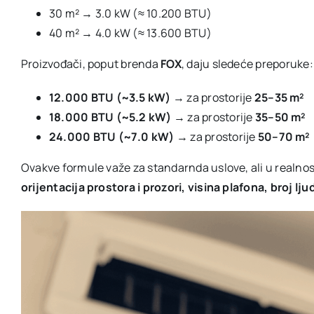
30 m² → 3.0 kW (≈ 10.200 BTU)
40 m² → 4.0 kW (≈ 13.600 BTU)
Proizvođači, poput brenda
FOX
, daju sledeće preporuke:
12.000 BTU (~3.5 kW)
→ za prostorije
25–35 m²
18.000 BTU (~5.2 kW)
→ za prostorije
35–50 m²
24.000 BTU (~7.0 kW)
→ za prostorije
50–70 m²
Ovakve formule važe za standarnda uslove, ali u realnost
orijentacija prostora i prozori, visina plafona, broj ljud