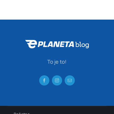
Pribor za đake prvake – Evo šta sve
treba kupiti pred polazak u prvi
razred
avgust 27, 2024