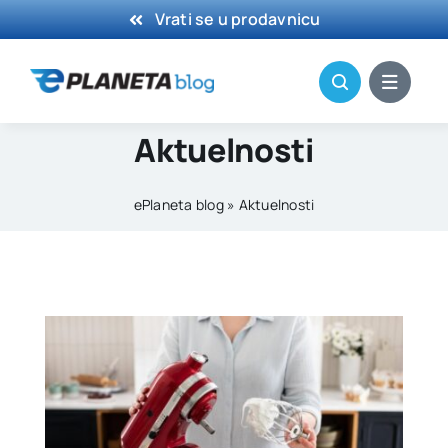
Skip
Vrati se u prodavnicu
to
content
Aktuelnosti
ePlaneta blog
»
Aktuelnosti