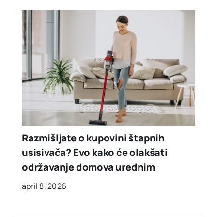
Razmišljate o kupovini štapnih
usisivača? Evo kako će olakšati
održavanje domova urednim
april 8, 2026