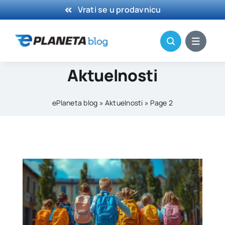
Skip
Vrati se u prodavnicu
to
content
Aktuelnosti
ePlaneta blog
»
Aktuelnosti
»
Page 2