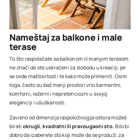
Nameštaj za balkone i male
terase
To što raspolažate sa balkonom ili manjom terasom
ne znači da ste uskraćeni za slobodu u kreaciji, jer
se ovde maštovitost i te kako može primeniti. Osim
toga, često su baš manji prostori vrlo šarmantni,
komforni, ležerni i nepretenciozni u svojoj
eleganciji i ušuškanosti.
Zavisno od dimenzija raspoloživog prostora možeš
birati
okrugli, kvadratni ili pravougaoni sto.
Bilo bi
dobro da izaberete sto koji može da se produži, za