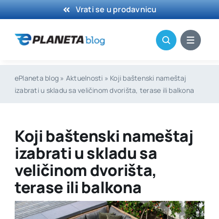
Skip
Vrati se u prodavnicu
to
content
ePlaneta blog
»
Aktuelnosti
»
Koji baštenski nameštaj
izabrati u skladu sa veličinom dvorišta, terase ili balkona
Koji baštenski nameštaj
izabrati u skladu sa
veličinom dvorišta,
terase ili balkona