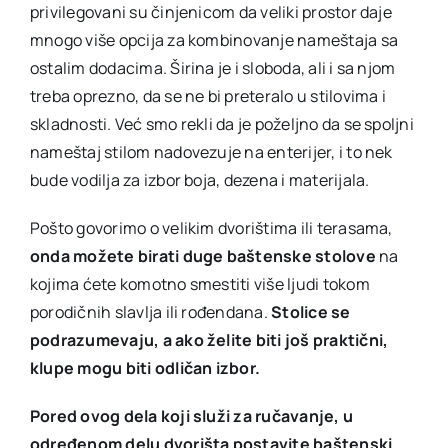
privilegovani su činjenicom da veliki prostor daje
mnogo više opcija za kombinovanje nameštaja sa
ostalim dodacima. Širina je i sloboda, ali i sa njom
treba oprezno, da se ne bi preteralo u stilovima i
skladnosti. Već smo rekli da je poželjno da se spoljni
nameštaj stilom nadovezuje na enterijer, i to nek
bude vodilja za izbor boja, dezena i materijala.
Pošto govorimo o velikim dvorištima ili terasama,
onda možete birati duge baštenske stolove
na
kojima ćete komotno smestiti više ljudi tokom
porodičnih slavlja ili rođendana.
Stolice se
podrazumevaju, a ako želite biti još praktični,
klupe mogu biti odličan izbor.
Pored ovog dela koji služi za ručavanje, u
određenom delu dvorišta postavite baštenski