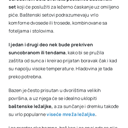
set
koji će poslužiti za ležerno ćaskanje uz omiljeno
piće. Baštenski setovi podrazumevaju vrlo
komforne dvosede ili trosede, kombinovane sa
foteljama i stolovima.
I jedan i drugi deo nek bude prekriven
suncobranom ili tendama
, kako bi se pružila
zaštita od sunca i kreirao prijatan boravak čak i kad
su napolju visoke temperature. Hladovina je tada
preko potrebna.
Bazen je često prisutan u dvorištima velikih
površina, a uz njega će se idealno uklopiti
baštenske ležaljke,
a za sunčanje i dremku takođe
su vrlo popularne
viseće mreža ležaljke
.
I za prostor oko bazena, baš kao i za onaj gde se pije