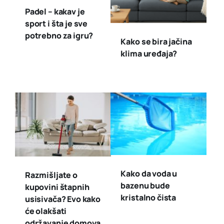
Padel – kakav je
sport i šta je sve
potrebno za igru?
Kako se bira jačina
klima uređaja?
Kako da voda u
Razmišljate o
bazenu bude
kupovini štapnih
kristalno čista
usisivača? Evo kako
će olakšati
održavanje domova