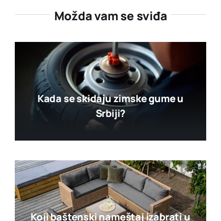
Možda vam se sviđa
Kada se skidaju zimske gume u
Srbiji?
Koji baštenski nameštaj izabrati u