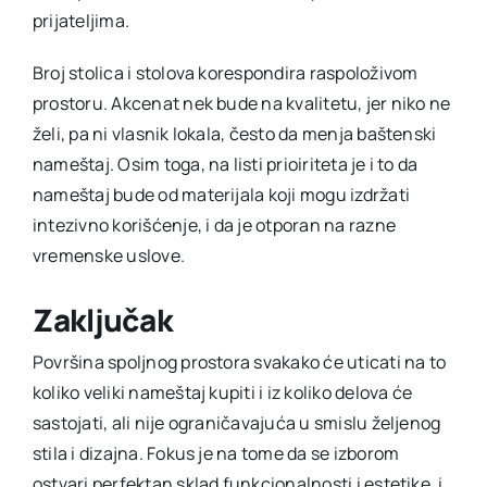
prijateljima.
Broj stolica i stolova korespondira raspoloživom
prostoru. Akcenat nek bude na kvalitetu, jer niko ne
želi, pa ni vlasnik lokala, često da menja baštenski
nameštaj. Osim toga, na listi prioiriteta je i to da
nameštaj bude od materijala koji mogu izdržati
intezivno korišćenje, i da je otporan na razne
vremenske uslove.
Zaključak
Površina spoljnog prostora svakako će uticati na to
koliko veliki nameštaj kupiti i iz koliko delova će
sastojati, ali nije ograničavajuća u smislu željenog
stila i dizajna. Fokus je na tome da se izborom
ostvari perfektan sklad funkcionalnosti i estetike, i