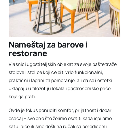
Nameštaj za barove i
restorane
Vlasnici ugostiteljskih objekat za svoje bašte traže
stolove i stolice koji će biti vrlo funkcionalni,
praktični i lagani za pomeranje, ali da se i estetki
uklapaju u filozofiju lokala i gastronomske priče
koja ga prati.
Ovde je fokus ponuditi komfor, prijatnost i dobar
osećaj – sve ono što želimo osetiti kada ispijamo
kafu, piće ili smo došli na ručak sa porodicom i