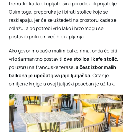
trenutke kada okupljate širu porodicu ili prijatelje.
Osim toga, preporuka je i birati stolice koje se
rasklapaju, jer će se uštedeti na prostoru kada se
odlažu, a po potrebi vrlo lako i brzo mogu se
postaviti prilikom većih okupljanja.
Ako govorimo baš o malim balkonima, onda će biti
vrlo šarmantno postaviti
dve stolice i kafe stolić
,
po uzoru na francuske terase,
a čest izbor malih
balkona je upečatljiva jaje ljuljaška.
Čitanje
omiljene knjige u ovoj ljuljaški poseban je užitak.