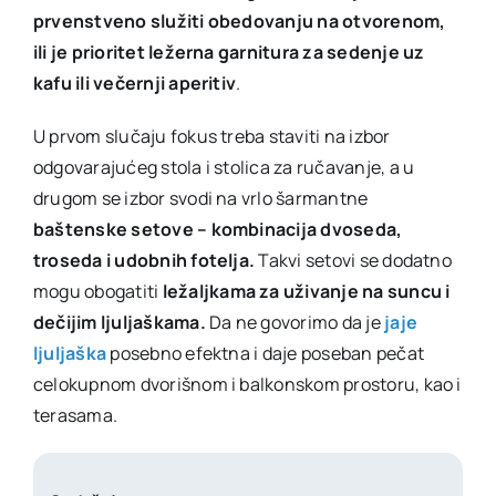
prvenstveno služiti obedovanju na otvorenom,
ili je prioritet ležerna garnitura za sedenje uz
kafu ili večernji aperitiv
.
U prvom slučaju fokus treba staviti na izbor
odgovarajućeg stola i stolica za ručavanje, a u
drugom se izbor svodi na vrlo šarmantne
baštenske setove – kombinacija dvoseda,
troseda i udobnih fotelja.
Takvi setovi se dodatno
mogu obogatiti
ležaljkama za uživanje na suncu i
dečijim ljuljaškama.
Da ne govorimo da je
jaje
ljuljaška
posebno efektna i daje poseban pečat
celokupnom dvorišnom i balkonskom prostoru, kao i
terasama.