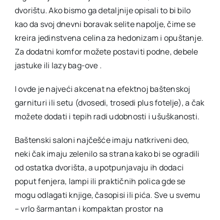
dvorištu. Ako bismo ga detaljnije opisali to bi bilo
kao da svoj dnevni boravak selite napolje, čime se
kreira jedinstvena celina za hedonizam i opuštanje.
Za dodatni komfor možete postaviti podne, debele
jastuke ili lazy bag-ove .
I ovde je najveći akcenat na efektnoj baštenskoj
garnituri ili setu (dvosedi, trosedi plus fotelje), a čak
možete dodati i tepih radi udobnosti i ušuškanosti.
Baštenski saloni najčešće imaju natkriveni deo,
neki čak imaju zelenilo sa strana kako bi se ogradili
od ostatka dvorišta, a upotpunjavaju ih dodaci
poput fenjera, lampi ili praktičnih polica gde se
mogu odlagati knjige, časopisi ili pića. Sve u svemu
– vrlo šarmantan i kompaktan prostor na