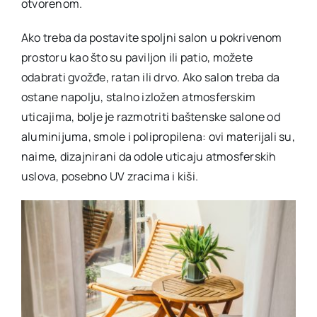
otvorenom.
Ako treba da postavite spoljni salon u pokrivenom
prostoru kao što su paviljon ili patio, možete
odabrati gvožđe, ratan ili drvo. Ako salon treba da
ostane napolju, stalno izložen atmosferskim
uticajima, bolje je razmotriti baštenske salone od
aluminijuma, smole i polipropilena: ovi materijali su,
naime, dizajnirani da odole uticaju atmosferskih
uslova, posebno UV zracima i kiši.