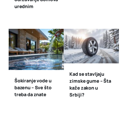
urednim
Kad se stavljaju
Šokiranje vode u
zimske gume – Šta
bazenu – Sve što
kaže zakon u
treba da znate
Srbiji?