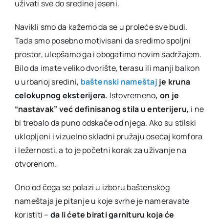
uživati sve do sredine jeseni.
Navikli smo da kažemo da se u proleće sve budi.
Tada smo posebno motivisani da sredimo spoljni
prostor, ulepšamo ga i obogatimo novim sadržajem.
Bilo da imate veliko dvorište, terasu ili manji balkon
u urbanoj sredini,
baštenski nameštaj
je kruna
celokupnog eksterijera.
Istovremeno
, on je
“nastavak” već definisanog stila u enterijeru,
i ne
bi trebalo da puno odskače od njega. Ako su stilski
uklopljeni i vizuelno skladni pružaju osećaj komfora
i ležernosti, a to je početni korak za uživanje na
otvorenom.
Ono od čega se polazi u izboru baštenskog
nameštaja je pitanje u koje svrhe je nameravate
koristiti –
da li ćete birati garnituru koja će