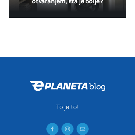
otvaranjem, šta je bolje?
To je to!