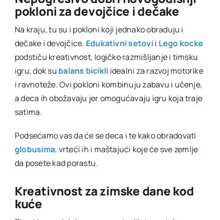
pokloni za devojčice i dečake
Na kraju, tu su i pokloni koji jednako obraduju i
dečake i devojčice.
Edukativni setovi
i
Lego kocke
podstiču kreativnost, logičko razmišljanje i timsku
igru, dok su
balans bicikli
idealni za razvoj motorike
i ravnoteže. Ovi pokloni kombinuju zabavu i učenje,
a deca ih obožavaju jer omogućavaju igru koja traje
satima.
Podsećamo vas da će se deca i te kako obradovati
globusima
, vrteći ih i maštajući koje će sve zemlje
da posete kad porastu.
Kreativnost za zimske dane kod
kuće