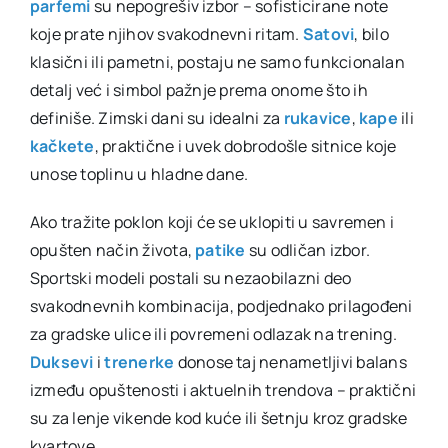
parfemi
su nepogrešiv izbor – sofisticirane note
koje prate njihov svakodnevni ritam.
Satovi
, bilo
klasični ili pametni, postaju ne samo funkcionalan
detalj već i simbol pažnje prema onome što ih
definiše. Zimski dani su idealni za
rukavice
,
kape
ili
kačkete
, praktične i uvek dobrodošle sitnice koje
unose toplinu u hladne dane.
Ako tražite poklon koji će se uklopiti u savremen i
opušten način života,
patike
su odličan izbor.
Sportski modeli postali su nezaobilazni deo
svakodnevnih kombinacija, podjednako prilagođeni
za gradske ulice ili povremeni odlazak na trening.
Duksevi
i
trenerke
donose taj nenametljivi balans
između opuštenosti i aktuelnih trendova – praktični
su za lenje vikende kod kuće ili šetnju kroz gradske
kvartove.