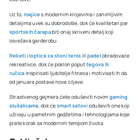
Uz to,
majice
s modernim krojevima i zanimljivim
detaljima uvek su dobrodošle, dok će kvalitetan par
sportskih čarapa
biti onaj skriveni detalj koji
osvežava garderobu.
Reketi i loptice za stoni tenis
ili
padel
obradovaće
rekreativce, dok će poklon poput
tegova ili
ručica
inspirisati ljubitelje fitnesa i motivisati ih da
od januara postave nove ciljeve.
Strastvenog gejmera ćete oduševiti novim
gaming
slušalicama
, dok će
smart satovi
oduševiti one koji
uživaju u pametnim gedžetima i tehnologijama koje
prate korak sa modernim tempom života.