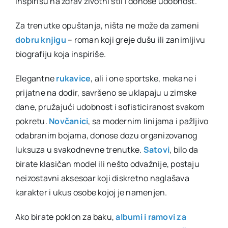
inspirišu na zdrav životni stil i donose udobnost.
Za trenutke opuštanja, ništa ne može da zameni
dobru knjigu
– roman koji greje dušu ili zanimljivu
biografiju koja inspiriše.
Elegantne
rukavice
, ali i one sportske, mekane i
prijatne na dodir, savršeno se uklapaju u zimske
dane, pružajući udobnost i sofisticiranost svakom
pokretu.
Novčanici
, sa modernim linijama i pažljivo
odabranim bojama, donose dozu organizovanog
luksuza u svakodnevne trenutke.
Satovi
, bilo da
birate klasičan model ili nešto odvažnije, postaju
neizostavni aksesoar koji diskretno naglašava
karakter i ukus osobe kojoj je namenjen.
Ako birate poklon za baku,
albumi i ramovi za