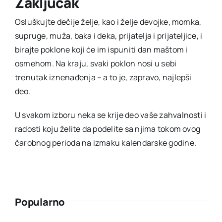
Zaključak
Osluškujte dečije želje, kao i želje devojke, momka,
supruge, muža, baka i deka, prijatelja i prijateljice, i
birajte poklone koji će im ispuniti dan maštom i
osmehom. Na kraju, svaki poklon nosi u sebi
trenutak iznenađenja – a to je, zapravo, najlepši
deo.
U svakom izboru neka se krije deo vaše zahvalnosti i
radosti koju želite da podelite sa njima tokom ovog
čarobnog perioda na izmaku kalendarske godine.
Popularno