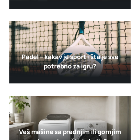
Padel – kakav je sport i šta je sve
potrebno za igru?
Veš mašine sa prednjim ili gornjim