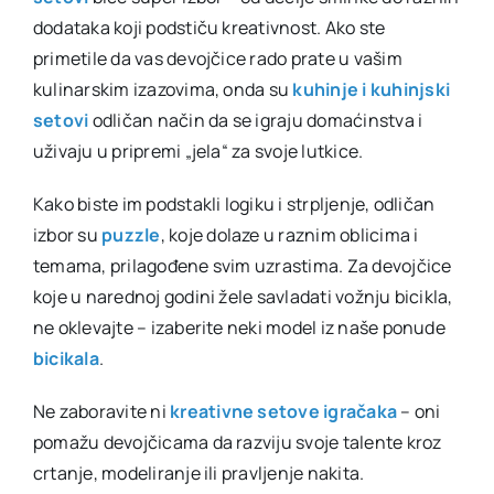
dodataka koji podstiču kreativnost. Ako ste
primetile da vas devojčice rado prate u vašim
kulinarskim izazovima, onda su
kuhinje i kuhinjski
setovi
odličan način da se igraju domaćinstva i
uživaju u pripremi „jela“ za svoje lutkice.
Kako biste im podstakli logiku i strpljenje, odličan
izbor su
puzzle
, koje dolaze u raznim oblicima i
temama, prilagođene svim uzrastima. Za devojčice
koje u narednoj godini žele savladati vožnju bicikla,
ne oklevajte – izaberite neki model iz naše ponude
bicikala
.
Ne zaboravite ni
kreativne setove igračaka
– oni
pomažu devojčicama da razviju svoje talente kroz
crtanje, modeliranje ili pravljenje nakita.