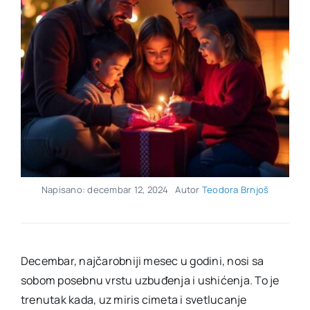
Napisano: decembar 12, 2024
Autor
Teodora Brnjoš
Decembar, najčarobniji mesec u godini, nosi sa
sobom posebnu vrstu uzbuđenja i ushićenja. To je
trenutak kada, uz miris cimeta i svetlucanje