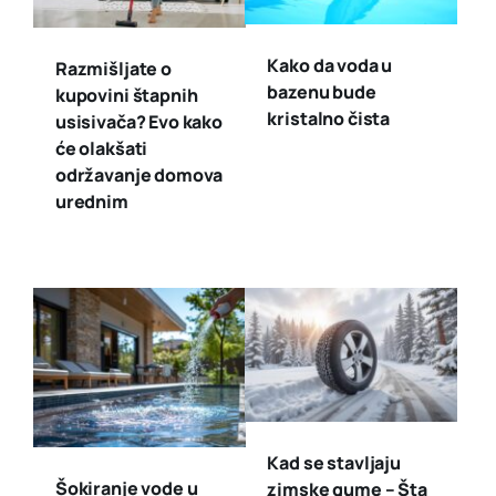
Kako da voda u
Razmišljate o
bazenu bude
kupovini štapnih
kristalno čista
usisivača? Evo kako
će olakšati
održavanje domova
urednim
Kad se stavljaju
Šokiranje vode u
zimske gume – Šta