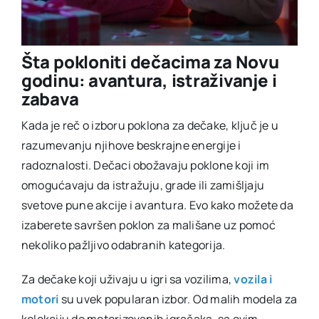
Šta pokloniti dečacima za Novu
godinu: avantura, istraživanje i
zabava
Kada je reč o izboru poklona za dečake, ključ je u
razumevanju njihove beskrajne energije i
radoznalosti. Dečaci obožavaju poklone koji im
omogućavaju da istražuju, grade ili zamišljaju
svetove pune akcije i avantura. Evo kako možete da
izaberete savršen poklon za mališane uz pomoć
nekoliko pažljivo odabranih kategorija.
Za dečake koji uživaju u igri sa vozilima,
vozila i
motori
su uvek popularan izbor. Od malih modela za