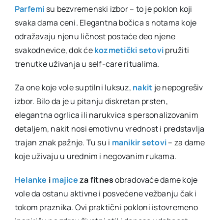
Parfemi
su bezvremenski izbor – to je poklon koji
svaka dama ceni. Elegantna bočica s notama koje
odražavaju njenu ličnost postaće deo njene
svakodnevice, dok će
kozmetički setovi
pružiti
trenutke uživanja u self-care ritualima.
Za one koje vole suptilni luksuz,
nakit
je nepogrešiv
izbor. Bilo da je u pitanju diskretan prsten,
elegantna ogrlica ili narukvica s personalizovanim
detaljem, nakit nosi emotivnu vrednost i predstavlja
trajan znak pažnje. Tu su i
manikir setovi
– za dame
koje uživaju u urednim i negovanim rukama.
Helanke
i
majice
za fitnes
obradovaće dame koje
vole da ostanu aktivne i posvećene vežbanju čak i
tokom praznika. Ovi praktični pokloni istovremeno