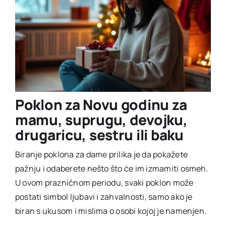
Poklon za Novu godinu za
mamu, suprugu, devojku,
drugaricu, sestru ili baku
Biranje poklona za dame prilika je da pokažete
pažnju i odaberete nešto što će im izmamiti osmeh.
U ovom prazničnom periodu, svaki poklon može
postati simbol ljubavi i zahvalnosti, samo ako je
biran s ukusom i mislima o osobi kojoj je namenjen.