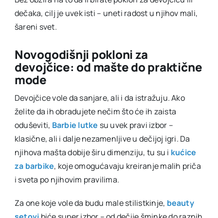
dečaka, cilj je uvek isti – uneti radost u njihov mali,
šareni svet.
Novogodišnji pokloni za
devojčice: od mašte do praktične
mode
Devojčice vole da sanjare, ali i da istražuju. Ako
želite da ih obradujete nečim što će ih zaista
oduševiti,
Barbie lutke
su uvek pravi izbor –
klasične, ali i dalje nezamenljive u dečijoj igri. Da
njihova mašta dobije širu dimenziju, tu su i
kućice
za barbike
, koje omogućavaju kreiranje malih priča
i sveta po njihovim pravilima.
Za one koje vole da budu male stilistkinje,
beauty
setovi
biće super izbor – od dečije šminke do raznih