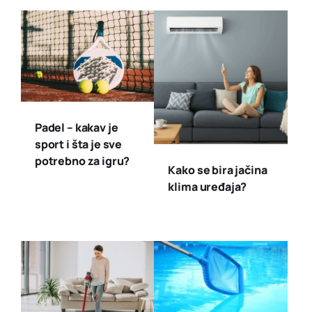
Padel – kakav je
sport i šta je sve
potrebno za igru?
Kako se bira jačina
klima uređaja?