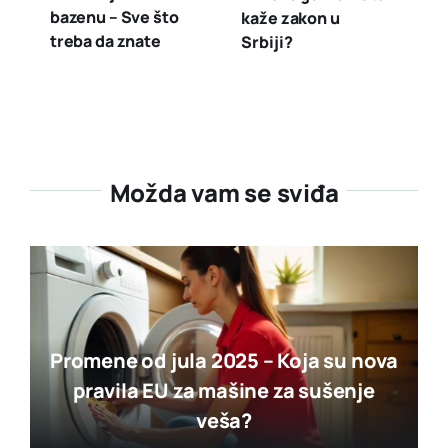
bazenu – Sve što
kaže zakon u
treba da znate
Srbiji?
Možda vam se sviđa
Promene od jula 2025 – Koja su nova
pravila EU za mašine za sušenje
veša?