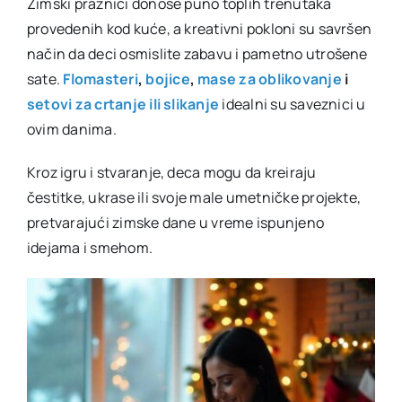
Zimski praznici donose puno toplih trenutaka
provedenih kod kuće, a kreativni pokloni su savršen
način da deci osmislite zabavu i pametno utrošene
sate.
Flomasteri
,
bojice
,
mase za oblikovanje
i
setovi za crtanje ili slikanje
idealni su saveznici u
ovim danima.
Kroz igru i stvaranje, deca mogu da kreiraju
čestitke, ukrase ili svoje male umetničke projekte,
pretvarajući zimske dane u vreme ispunjeno
idejama i smehom.