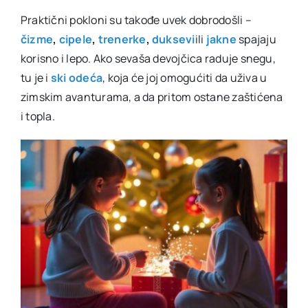
Praktični pokloni su takođe uvek dobrodošli –
čizme
,
cipele
,
trenerke
,
duksevi
ili
jakne
spajaju
korisno i lepo. Ako sevaša devojčica raduje snegu,
tu je i
ski odeća
, koja će joj omogućiti da uživa u
zimskim avanturama, a da pritom ostane zaštićena
i topla.