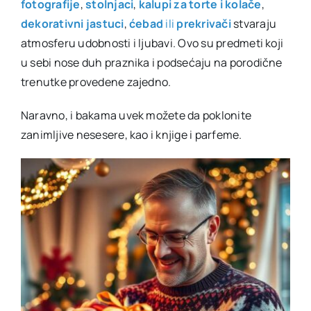
fotografije
,
stolnjaci
,
kalupi za torte i kolače
,
dekorativni jastuci
,
ćebad
ili
prekrivači
stvaraju
atmosferu udobnosti i ljubavi. Ovo su predmeti koji
u sebi nose duh praznika i podsećaju na porodične
trenutke provedene zajedno.
Naravno, i bakama uvek možete da poklonite
zanimljive nesesere, kao i knjige i parfeme.