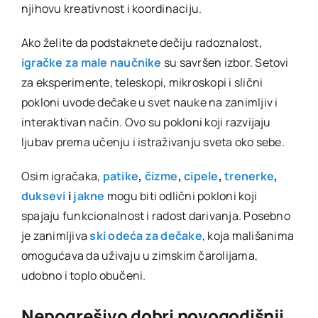
njihovu kreativnost i koordinaciju.
Ako želite da podstaknete dečiju radoznalost,
igračke za male naučnike
su savršen izbor. Setovi
za eksperimente, teleskopi, mikroskopi i slični
pokloni uvode dečake u svet nauke na zanimljiv i
interaktivan način. Ovo su pokloni koji razvijaju
ljubav prema učenju i istraživanju sveta oko sebe.
Osim igračaka,
patike
,
čizme
,
cipele
,
trenerke
,
duksevi
i
jakne
mogu biti odlični pokloni koji
spajaju funkcionalnost i radost darivanja. Posebno
je zanimljiva
ski odeća za dečake
, koja mališanima
omogućava da uživaju u zimskim čarolijama,
udobno i toplo obučeni.
Nepogrešivo dobri novogodišnji