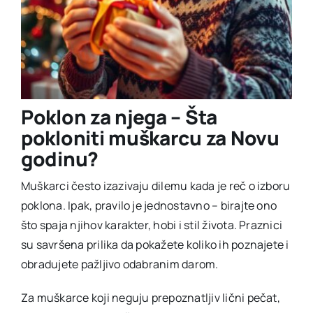
Poklon za njega – Šta
pokloniti muškarcu za Novu
godinu?
Muškarci često izazivaju dilemu kada je reč o izboru
poklona. Ipak, pravilo je jednostavno – birajte ono
što spaja njihov karakter, hobi i stil života. Praznici
su savršena prilika da pokažete koliko ih poznajete i
obradujete pažljivo odabranim darom.
Za muškarce koji neguju prepoznatljiv lični pečat,