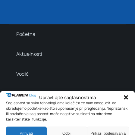
Početna
Aktuelnosti
Vodič
Majstorski kutak
Upravljajte saglasnostima
Saglasnost sa ovim tehnologijama kolačića će nam omogućiti da
obrađujemo podatke kao što su ponašanje pri pregledanju. Nepristanak
Kreativni kutak
ili povlačenje saglasnosti može negativno uticati na određene
karakteristike i funkcije.
Prihvati
Odbij
Prikaži podešavanja