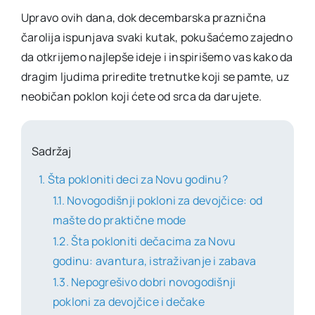
Upravo ovih dana, dok decembarska praznična
čarolija ispunjava svaki kutak, pokušaćemo zajedno
da otkrijemo najlepše ideje i inspirišemo vas kako da
dragim ljudima priredite tretnutke koji se pamte, uz
neobičan poklon koji ćete od srca da darujete.
Sadržaj
Šta pokloniti deci za Novu godinu?
Novogodišnji pokloni za devojčice: od
mašte do praktične mode
Šta pokloniti dečacima za Novu
godinu: avantura, istraživanje i zabava
Nepogrešivo dobri novogodišnji
pokloni za devojčice i dečake