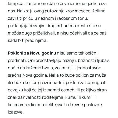
lampica, zastanemo da se osvrnemo na godinu iza
nas. Na kraju ovog putovanja kroz mesece, želimo
završiti priču u nežnom i radosnom tonu,
poklanjajući svojim dragim ljudima nešto što su
možda dugo priželjkivali, a nisu očekivali da će baš
sada biti pred njima.
Pokloni za Novu godinu
nisu samo tek obični
predmeti. Oni predstavljaju pažnju, brižnost i ljubav,
način da kažemo hvala, volim te, ili jednostavno –
srećna Nova godina. Neka to bude poklon za muža
ili dečka koji će ga iznenaditi, poklon za suprugu ili
devojku koji će joj izmamiti osmeh, ili pažljivo biran
znak zahvalnosti roditeljima, kumu ili kumi ili
kolegama s kojima delite svakodnevne poslovne
izazove.