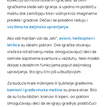
kolekciju do motorizovanih igračaka, sa ovim
igračkama slede sati igranja, a ujedno im podstiču
maštu dok zamišljaju trke i vožnje kroz imaginarne
predele i gradove. Dečaci se posebno raduju i
vozilima na daljinsko upravljanje.
Ako vaš mališan voli da „leti“,
avioni, helikopteri i
letilice
su idealni pokloni. Ove igračke otvaraju
vrata ka istraživanju neba, omogućavajući deci da
osmisle sopstvene avanture u vazduhu. Neki modeli
dolaze s dodatnim funkcijama poput daljinskog
upravljanja, što igru čini još uzbudljivijom.
Za buduće male inženjere ili ljubitelje građevine,
kamioni i građevinske mašine
su prava stvar. Bilo
da su to buldožeri, kranovi ili kiperi, ovi pokloni
omogućavaju deci da se igraju gradnje, podstičući